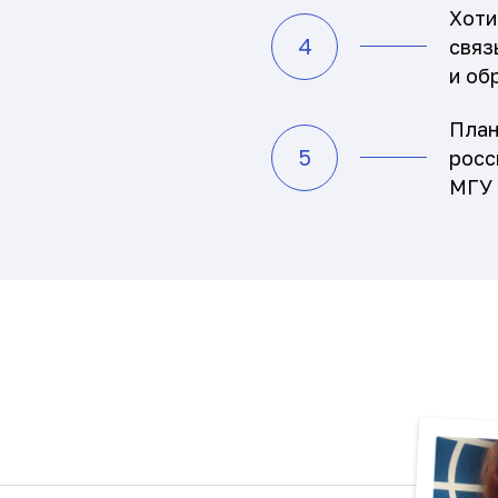
Хоти
4
связ
и об
План
5
росс
МГУ 