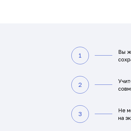
Вы ж
1
сохр
Учит
2
совм
Не м
3
на э