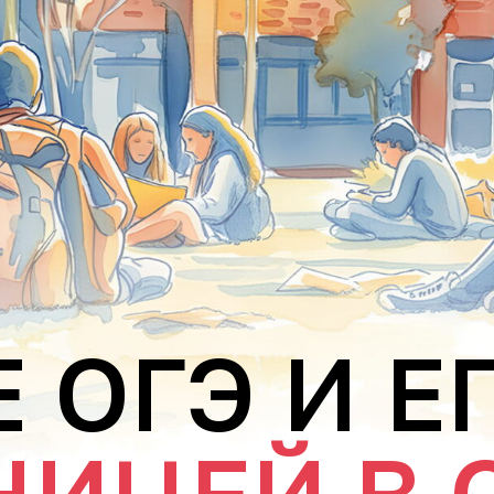
 ОГЭ И Е