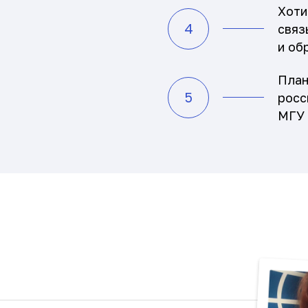
Хоти
4
связ
и об
План
5
росс
МГУ 