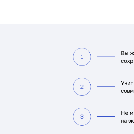
Вы ж
1
сохр
Учит
2
совм
Не м
3
на э