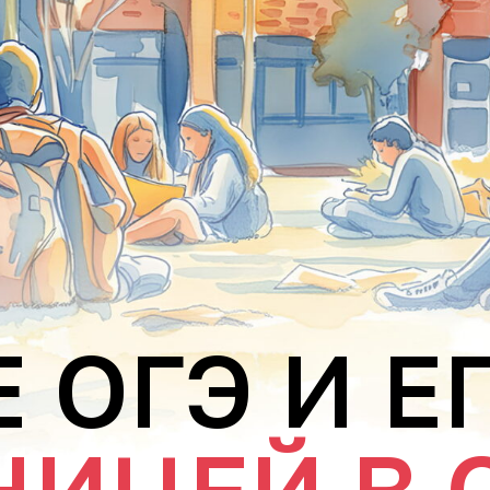
 ОГЭ И Е